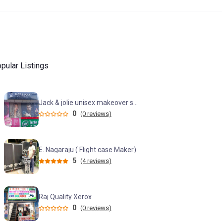
pular Listings
Jack & jolie unisex makeover studio (KPHB)
0
(0 reviews)
E. Nagaraju ( Flight case Maker)
5
(4 reviews)
Raj Quality Xerox
0
(0 reviews)